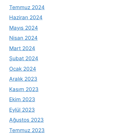
Temmuz 2024
Haziran 2024
Mayıs 2024
Nisan 2024
Mart 2024
Şubat 2024
Ocak 2024
Aralık 2023
Kasım 2023
Ekim 2023
Eylül 2023
Ağustos 2023
Temmuz 2023