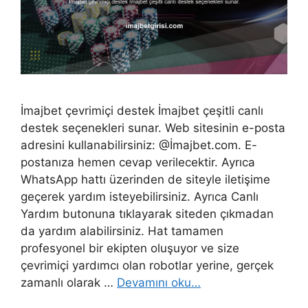
İmajbet çevrimiçi destek İmajbet çeşitli canlı
destek seçenekleri sunar. Web sitesinin e-posta
adresini kullanabilirsiniz: @İmajbet.com. E-
postanıza hemen cevap verilecektir. Ayrıca
WhatsApp hattı üzerinden de siteyle iletişime
geçerek yardım isteyebilirsiniz. Ayrıca Canlı
Yardım butonuna tıklayarak siteden çıkmadan
da yardım alabilirsiniz. Hat tamamen
profesyonel bir ekipten oluşuyor ve size
çevrimiçi yardımcı olan robotlar yerine, gerçek
zamanlı olarak …
Devamını oku…