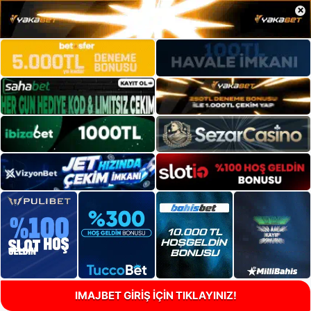
×
IMAJBET GİRİŞ İÇİN TIKLAYINIZ!