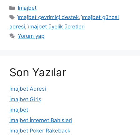
Kategoriler
İmajbet
Etiketler
i̇majbet çevrimiçi destek
,
i̇majbet güncel
adresi
,
i̇majbet üyelik ücretleri
Yorum yap
Son Yazılar
İmajbet Adresi
İmajbet Giriş
İmajbet
İmajbet İnternet Bahisleri
İmajbet Poker Rakeback