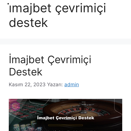
i̇majbet çevrimiçi
destek
İmajbet Çevrimiçi
Destek
Kasım 22, 2023
Yazarı:
admin