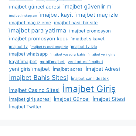
i̇majbet güvenlir mi
i̇majbet güncel adresi
i̇majbet kayit
i̇majbet maç izle
i̇majbet instagram
i̇majbet maç izleme
i̇majbet nasil bir site
i̇majbet para yatirma
i̇majbet promosyon
i̇majbet promosyon kodu
i̇majbet sikayet
i̇majbet tv
i̇majbet tv izle
i̇majbet tv canli maç izle
i̇majbet whatsapp
i̇majbet yasadışı bahis
i̇majbet yeni giris
kayit i̇majbet
mobil i̇majbet
yeni adresi i̇majbet
yeni giris i̇majbet
İmajbet Adresi
İmajbet adres
İmajbet Bahis Sitesi
İmajbet canlı destek
İmajbet Giriş
İmajbet Casino Sitesi
İmajbet Güncel
İmajbet Sitesi
İmajbet giriş adresi
İmajbet Twitter