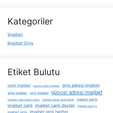
Kategoriler
İmajbet
İmajbet Giriş
Etiket Bulutu
giris adresi i̇majbet
canli i̇majbet
casino sitesi i̇majbet
güncel adresi i̇majbet
girisi i̇majbet
giris i̇majbet
i̇majbet bahis
imajbet canlı bahis sitesi
i̇majbet adres değişikliği
i̇majbet canli
i̇majbet canli destek
i̇majbet canlı tv
i̇majbet giris twitter
i̇majbet girisi