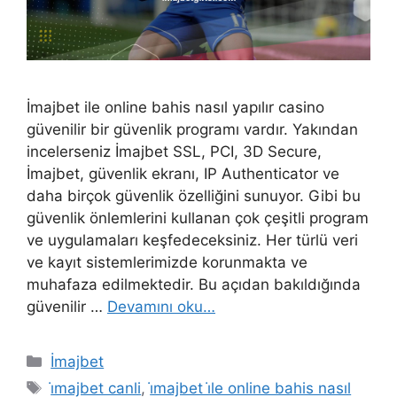
İmajbet ile online bahis nasıl yapılır casino
güvenilir bir güvenlik programı vardır. Yakından
incelerseniz İmajbet SSL, PCI, 3D Secure,
İmajbet, güvenlik ekranı, IP Authenticator ve
daha birçok güvenlik özelliğini sunuyor. Gibi bu
güvenlik önlemlerini kullanan çok çeşitli program
ve uygulamaları keşfedeceksiniz. Her türlü veri
ve kayıt sistemlerimizde korunmakta ve
muhafaza edilmektedir. Bu açıdan bakıldığında
güvenilir …
Devamını oku…
Kategoriler
İmajbet
Etiketler
i̇majbet canli
,
i̇majbet i̇le online bahis nasıl