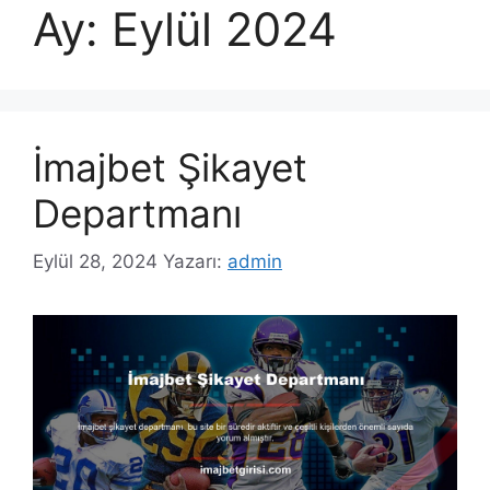
Ay:
Eylül 2024
İmajbet Şikayet
Departmanı
Eylül 28, 2024
Yazarı:
admin