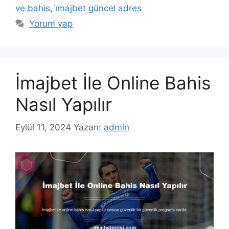
ve bahis
,
i̇majbet güncel adres
Yorum yap
İmajbet İle Online Bahis
Nasıl Yapılır
Eylül 11, 2024
Yazarı:
admin