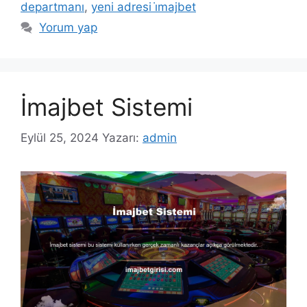
departmanı
,
yeni adresi i̇majbet
Yorum yap
İmajbet Sistemi
Eylül 25, 2024
Yazarı:
admin