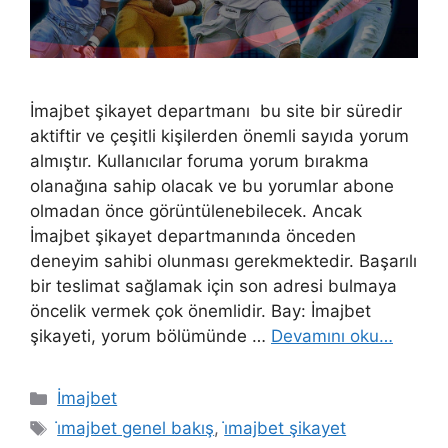
İmajbet şikayet departmanı bu site bir süredir
aktiftir ve çeşitli kişilerden önemli sayıda yorum
almıştır. Kullanıcılar foruma yorum bırakma
olanağına sahip olacak ve bu yorumlar abone
olmadan önce görüntülenebilecek. Ancak
İmajbet şikayet departmanında önceden
deneyim sahibi olunması gerekmektedir. Başarılı
bir teslimat sağlamak için son adresi bulmaya
öncelik vermek çok önemlidir. Bay: İmajbet
şikayeti, yorum bölümünde …
Devamını oku…
Kategoriler
İmajbet
Etiketler
i̇majbet genel bakış
,
i̇majbet şikayet