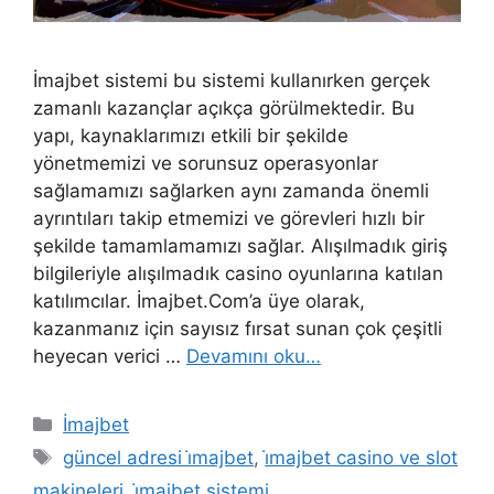
İmajbet sistemi bu sistemi kullanırken gerçek
zamanlı kazançlar açıkça görülmektedir. Bu
yapı, kaynaklarımızı etkili bir şekilde
yönetmemizi ve sorunsuz operasyonlar
sağlamamızı sağlarken aynı zamanda önemli
ayrıntıları takip etmemizi ve görevleri hızlı bir
şekilde tamamlamamızı sağlar. Alışılmadık giriş
bilgileriyle alışılmadık casino oyunlarına katılan
katılımcılar. İmajbet.Com’a üye olarak,
kazanmanız için sayısız fırsat sunan çok çeşitli
heyecan verici …
Devamını oku…
Kategoriler
İmajbet
Etiketler
güncel adresi i̇majbet
,
i̇majbet casino ve slot
makineleri
,
i̇majbet sistemi