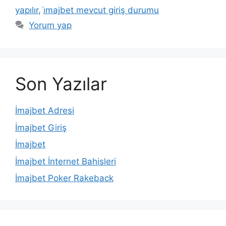
yapılır
,
i̇majbet mevcut giriş durumu
Yorum yap
Son Yazılar
İmajbet Adresi
İmajbet Giriş
İmajbet
İmajbet İnternet Bahisleri
İmajbet Poker Rakeback