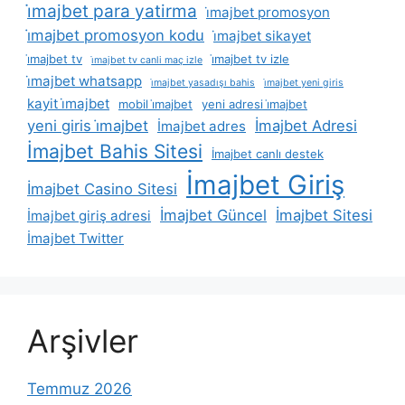
i̇majbet para yatirma
i̇majbet promosyon
i̇majbet promosyon kodu
i̇majbet sikayet
i̇majbet tv
i̇majbet tv izle
i̇majbet tv canli maç izle
i̇majbet whatsapp
i̇majbet yasadışı bahis
i̇majbet yeni giris
kayit i̇majbet
mobil i̇majbet
yeni adresi i̇majbet
yeni giris i̇majbet
İmajbet Adresi
İmajbet adres
İmajbet Bahis Sitesi
İmajbet canlı destek
İmajbet Giriş
İmajbet Casino Sitesi
İmajbet Güncel
İmajbet Sitesi
İmajbet giriş adresi
İmajbet Twitter
Arşivler
Temmuz 2026