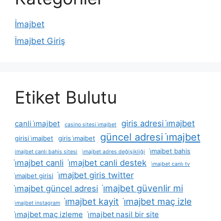
İmajbet
İmajbet Giriş
Etiket Bulutu
giris adresi i̇majbet
canli i̇majbet
casino sitesi i̇majbet
güncel adresi i̇majbet
girisi i̇majbet
giris i̇majbet
i̇majbet bahis
imajbet canlı bahis sitesi
i̇majbet adres değişikliği
i̇majbet canli
i̇majbet canli destek
i̇majbet canlı tv
i̇majbet giris twitter
i̇majbet girisi
i̇majbet güvenlir mi
i̇majbet güncel adresi
i̇majbet kayit
i̇majbet maç izle
i̇majbet instagram
i̇majbet maç izleme
i̇majbet nasil bir site