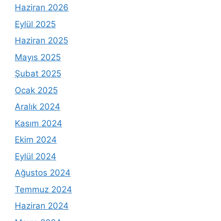
Haziran 2026
Eylül 2025
Haziran 2025
Mayıs 2025
Şubat 2025
Ocak 2025
Aralık 2024
Kasım 2024
Ekim 2024
Eylül 2024
Ağustos 2024
Temmuz 2024
Haziran 2024