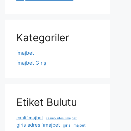
Kategoriler
İmajbet
İmajbet Giriş
Etiket Bulutu
canli i̇majbet
casino sitesi i̇majbet
giris adresi i̇majbet
girisi i̇majbet