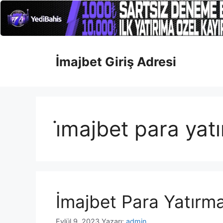
İçeriğe
atla
İmajbet Giriş Adresi
i̇majbet para yat
İmajbet Para Yatırm
Eylül 9, 2023
Yazarı:
admin