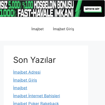
İmajbet
İmajbet Giriş
Son Yazılar
İmajbet Adresi
İmajbet Giriş
İmajbet
İmajbet İnternet Bahisleri
İmajbet Poker Rakeback