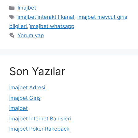
Kategoriler
İmajbet
Etiketler
i̇majbet i̇nteraktif kanal
,
i̇majbet mevcut giriş
bilgileri
,
i̇majbet whatsapp
Yorum yap
Son Yazılar
İmajbet Adresi
İmajbet Giriş
İmajbet
İmajbet İnternet Bahisleri
İmajbet Poker Rakeback