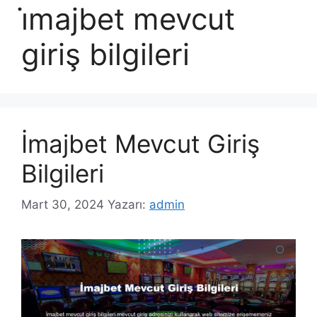
i̇majbet mevcut
giriş bilgileri
İmajbet Mevcut Giriş
Bilgileri
Mart 30, 2024
Yazarı:
admin