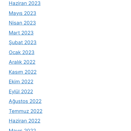
Haziran 2023
Mayıs 2023
Nisan 2023
Mart 2023
Şubat 2023
Ocak 2023
Aralık 2022
Kasım 2022
Ekim 2022
Eylül 2022
Ağustos 2022
Temmuz 2022
Haziran 2022
Mayıs 2022