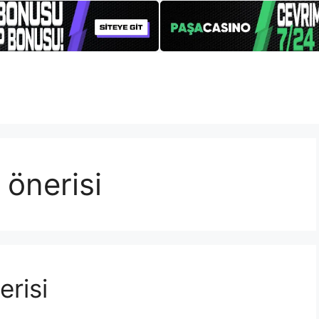
 önerisi
risi