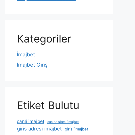
Kategoriler
İmajbet
İmajbet Giriş
Etiket Bulutu
canli i̇majbet
casino sitesi i̇majbet
giris adresi i̇majbet
girisi i̇majbet