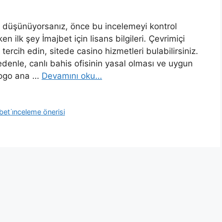
ı düşünüyorsanız, önce bu incelemeyi kontrol
ilk şey İmajbet için lisans bilgileri. Çevrimiçi
tercih edin, sitede casino hizmetleri bulabilirsiniz.
denle, canlı bahis ofisinin yasal olması ve uygun
 Logo ana …
Devamını oku…
jbet i̇nceleme önerisi