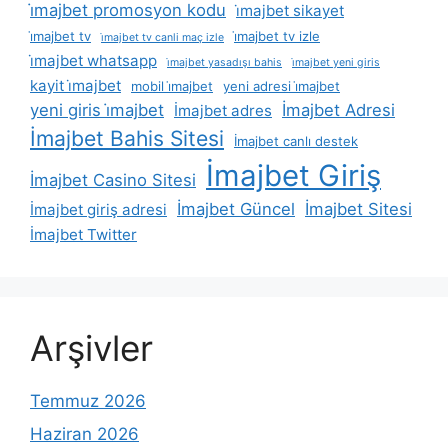
i̇majbet promosyon kodu
i̇majbet sikayet
i̇majbet tv
i̇majbet tv izle
i̇majbet tv canli maç izle
i̇majbet whatsapp
i̇majbet yasadışı bahis
i̇majbet yeni giris
kayit i̇majbet
mobil i̇majbet
yeni adresi i̇majbet
yeni giris i̇majbet
İmajbet Adresi
İmajbet adres
İmajbet Bahis Sitesi
İmajbet canlı destek
İmajbet Giriş
İmajbet Casino Sitesi
İmajbet Güncel
İmajbet Sitesi
İmajbet giriş adresi
İmajbet Twitter
Arşivler
Temmuz 2026
Haziran 2026