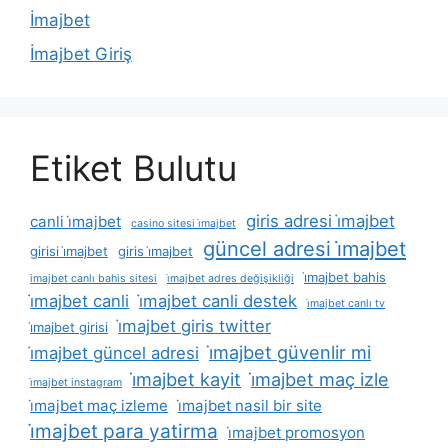
İmajbet
İmajbet Giriş
Etiket Bulutu
giris adresi i̇majbet
canli i̇majbet
casino sitesi i̇majbet
güncel adresi i̇majbet
girisi i̇majbet
giris i̇majbet
i̇majbet bahis
imajbet canlı bahis sitesi
i̇majbet adres değişikliği
i̇majbet canli
i̇majbet canli destek
i̇majbet canlı tv
i̇majbet giris twitter
i̇majbet girisi
i̇majbet güvenlir mi
i̇majbet güncel adresi
i̇majbet kayit
i̇majbet maç izle
i̇majbet instagram
i̇majbet maç izleme
i̇majbet nasil bir site
i̇majbet para yatirma
i̇majbet promosyon