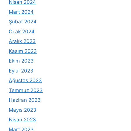
Nisan 2024
Mart 2024
Şubat 2024
Ocak 2024
Aralık 2023
Kasım 2023
Ekim 2023
Eylül 2023
Ağustos 2023
Temmuz 2023
Haziran 2023
Mayıs 2023
Nisan 2023
Mart 2023