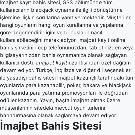
İmajbet kayıt bahis sitesi, SSS bölümünde tüm
kullanıcıların blackjack oynama ile ilgili dönüştürme
işlemine ilişkin sorularına yanıt vermektedir. Müşteriler,
hangi oyunların hangi oyun kurallarına ve yapılarına
göre değerlendirildiğini ve bonusların nasıl
kullanılabileceğini merak ediyor. İmajbet kayıt online
bahis şirketinin cep telefonunuzdan, tabletinizden veya
bilgisayarınızdan bahis oynamanıza olanak sağlayan
kullanıcı dostu
İmajbet kayıt
uzantısından özel dağıtım
devam ediyor. Türkçe, İngilizce ve diğer dil seçenekleri
ile yasadışı bahis sitesi İmajbet kazançlı tarafındaki tüm
oyunlarda para kazanabilir, poker, bakara ve blackjack
oyunlarında para yatırma promosyonları ile doğrudan
ödüller kazanın. Yayın, başta İmajbet olmak üzere
müşterilerinin sitedeki mevcut oyun türlerini
barındırmasına olanak sağlamaya devam ediyor.
İmajbet Bahis Sitesi