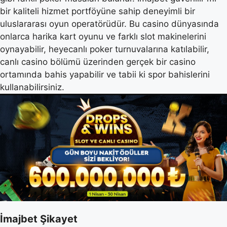
bir kaliteli hizmet portföyüne sahip deneyimli bir
uluslararası oyun operatörüdür. Bu casino dünyasında
onlarca harika kart oyunu ve farklı slot makinelerini
oynayabilir, heyecanlı poker turnuvalarına katılabilir,
canlı casino bölümü üzerinden gerçek bir casino
ortamında bahis yapabilir ve tabii ki spor bahislerini
kullanabilirsiniz.
İmajbet Şikayet