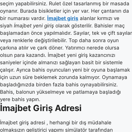
seçim yapabilirsiniz. Rulet özel tasarlanmış bir masada
oynanır. Burada bisikletler için yer var. Her çantanın da
bir numarası vardır.
İmajbet giriş
alanlar kırmızı ve
siyah
İmajbet yeni giriş
olarak gösterilir. Bahisler maç
başlamadan önce yapılmalıdır. Sayılar, tek ve çift sayılar
veya renklerle değiştirilebilir. Top daha sonra oyun
çarkına atılır ve çark döner. Yatırımcı nerede olursa
olsun para kazandı. İmajbet yeni giriş kazancınızı
saniyeler içinde almanızı sağlayan basit bir sistemle
çalışır. Ayrıca bahis oyuncuları yeni bir oyuna başlamak
için uzun süre beklemek zorunda kalmıyor. Oynamaya
başladığınızda birden fazla bahis oynayabilirsiniz.
Bahis, balonun yükselmeye ve patlamaya başladığı
yere bahis yapın.
İmajbet Giriş Adresi
İmajbet giriş adresi , herhangi bir dış müdahale
olmaksızın geliştirici yapımı simülatör tarafından