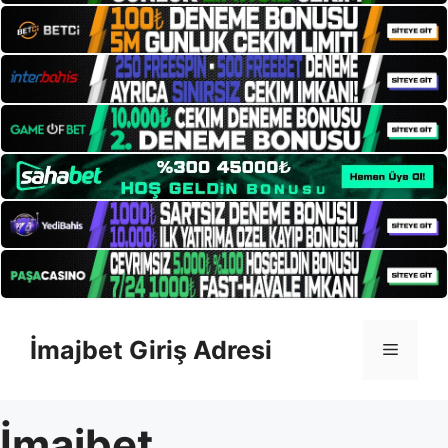
İçeriğe
atla
İmajbet Giriş Adresi
Menü
İmajbet