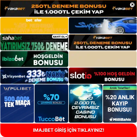
×
IMAJBET GİRİŞ İÇİN TIKLAYINIZ!