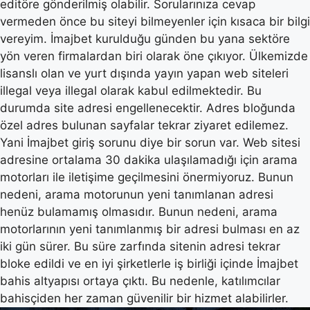
editöre gönderilmiş olabilir. Sorularınıza cevap
vermeden önce bu siteyi bilmeyenler için kısaca bir bilgi
vereyim. İmajbet kurulduğu günden bu yana sektöre
yön veren firmalardan biri olarak öne çıkıyor. Ülkemizde
lisanslı olan ve yurt dışında yayın yapan web siteleri
illegal veya illegal olarak kabul edilmektedir. Bu
durumda site adresi engellenecektir. Adres bloğunda
özel adres bulunan sayfalar tekrar ziyaret edilemez.
Yani İmajbet giriş sorunu diye bir sorun var. Web sitesi
adresine ortalama 30 dakika ulaşılamadığı için arama
motorları ile iletişime geçilmesini önermiyoruz. Bunun
nedeni, arama motorunun yeni tanımlanan adresi
henüz bulamamış olmasıdır. Bunun nedeni, arama
motorlarının yeni tanımlanmış bir adresi bulması en az
iki gün sürer. Bu süre zarfında sitenin adresi tekrar
bloke edildi ve en iyi şirketlerle iş birliği içinde İmajbet
bahis altyapısı ortaya çıktı. Bu nedenle, katılımcılar
bahisçiden her zaman güvenilir bir hizmet alabilirler.