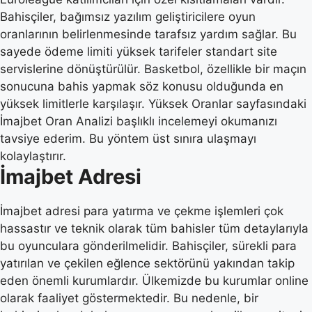
Bahisçiler, bağımsız yazılım geliştiricilere oyun
oranlarının belirlenmesinde tarafsız yardım sağlar. Bu
sayede ödeme limiti yüksek tarifeler standart site
servislerine dönüştürülür. Basketbol, özellikle bir maçın
sonucuna bahis yapmak söz konusu olduğunda en
yüksek limitlerle karşılaşır. Yüksek Oranlar sayfasındaki
İmajbet Oran Analizi başlıklı incelemeyi okumanızı
tavsiye ederim. Bu yöntem üst sınıra ulaşmayı
kolaylaştırır.
İmajbet Adresi
İmajbet adresi para yatırma ve çekme işlemleri çok
hassastır ve teknik olarak tüm bahisler tüm detaylarıyla
bu oyunculara gönderilmelidir. Bahisçiler, sürekli para
yatırılan ve çekilen eğlence sektörünü yakından takip
eden önemli kurumlardır. Ülkemizde bu kurumlar online
olarak faaliyet göstermektedir. Bu nedenle, bir