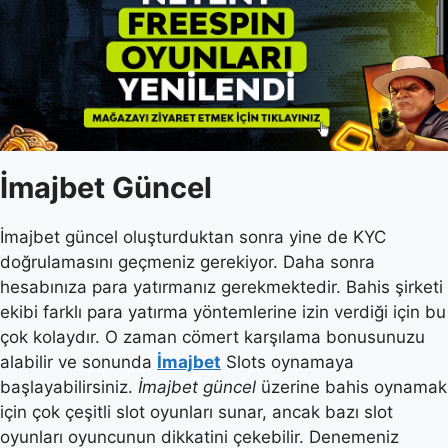
İmajbet Güncel
İmajbet güncel oluşturduktan sonra yine de KYC
doğrulamasını geçmeniz gerekiyor. Daha sonra
hesabınıza para yatırmanız gerekmektedir. Bahis şirketi
ekibi farklı para yatırma yöntemlerine izin verdiği için bu
çok kolaydır. O zaman cömert karşılama bonusunuzu
alabilir ve sonunda
İmajbet
Slots oynamaya
başlayabilirsiniz.
İmajbet güncel
üzerine bahis oynamak
için çok çeşitli slot oyunları sunar, ancak bazı slot
oyunları oyuncunun dikkatini çekebilir. Denemeniz