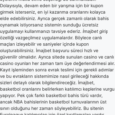
Dolayısıyla, devam eden bir yarışma için bir kupon
girmek isterseniz, en iyi kazanma oranlarını kolayca
elde edebilirsiniz. Ayrıca gerçek zamanlı olarak bahis
oynamak istiyorsanız sistemin sunduğu ücretsiz
uygulamayı kullanmanızı tavsiye ederiz.
İmajbet giriş
özelliği vazgeçilmez uygulamalardır. Böylece canlı
maçları izleyebilir ve saniyeler içinde kupon
oluşturabilirsiniz. İmajbet başvuru süreci hızlı ve
güvenilir olmalıdır. Ayrıca sitede sunulan casino ve canlı
casino oyunları her zaman tam üye değerlendirmesi alır.
Kayıt işleminden sonra evrak teslimi için gerekli adımlar
ve bu evrakların sistemimize nasıl girileceği hakkında
sizleri detaylı olarak bilgilendireceğiz. İmajbet,
basketbol oranlarını belirlerken katılımcı keplerine vurgu
yapıyor. Pek çok farklı basketbol bahis türü vardır,
ancak NBA bahislerinin basketbol turnuvalarının üst
sınırı olduğunu her zaman söyleyebiliriz. Bu sitenin
Euroleague katılımcıları için özel kısıtlamaları vardır.