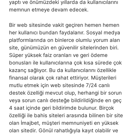
yaptı ve önümüzdeki yıllarda da kullanıcılarını
memnun etmeye devam edecek.
Bir web sitesinde vakit geçiren hemen hemen
her kullanıcı bundan faydalanır. Sosyal medya
platformlarında on binlerce olumlu yorum alan
site, günümüzün en güvenilir sitelerinden biri.
Süper yüksek faiz oranları ve geri ödeme
bonusları ile kullanıcılarına çok kısa sürede çok
kazanç sağlıyor. Bu da kullanıcılarını özellikle
finansal olarak çok rahat ettiriyor. Müşterileri
mutlu etmek için web sitesinde 7/24 canlı
destek özelliği mevcut olup, herhangi bir sorun
veya sorun canlı desteğe bildirildiğinde en geç
4 saat içinde geri bildirimde bulunur. Birçok
özelliği ile bahis siteleri arasında bilinen bir site
olan İmajbet, müşteri memnuniyeti en yüksek
olan sitedir. Gönül rahatlığıyla kayıt olabilir ve