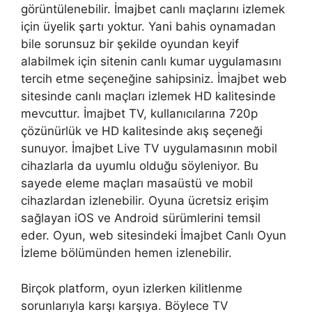
görüntülenebilir. İmajbet canlı maçlarını izlemek
için üyelik şartı yoktur. Yani bahis oynamadan
bile sorunsuz bir şekilde oyundan keyif
alabilmek için sitenin canlı kumar uygulamasını
tercih etme seçeneğine sahipsiniz. İmajbet web
sitesinde canlı maçları izlemek HD kalitesinde
mevcuttur. İmajbet TV, kullanıcılarına 720p
çözünürlük ve HD kalitesinde akış seçeneği
sunuyor. İmajbet Live TV uygulamasının mobil
cihazlarla da uyumlu olduğu söyleniyor. Bu
sayede eleme maçları masaüstü ve mobil
cihazlardan izlenebilir. Oyuna ücretsiz erişim
sağlayan iOS ve Android sürümlerini temsil
eder. Oyun, web sitesindeki İmajbet Canlı Oyun
İzleme bölümünden hemen izlenebilir.
Birçok platform, oyun izlerken kilitlenme
sorunlarıyla karşı karşıya. Böylece TV