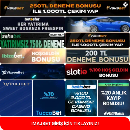
×
IMAJBET GİRİŞ İÇİN TIKLAYINIZ!