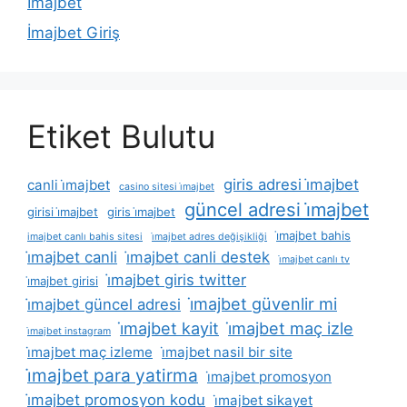
İmajbet
İmajbet Giriş
Etiket Bulutu
giris adresi i̇majbet
canli i̇majbet
casino sitesi i̇majbet
güncel adresi i̇majbet
girisi i̇majbet
giris i̇majbet
i̇majbet bahis
imajbet canlı bahis sitesi
i̇majbet adres değişikliği
i̇majbet canli
i̇majbet canli destek
i̇majbet canlı tv
i̇majbet giris twitter
i̇majbet girisi
i̇majbet güvenlir mi
i̇majbet güncel adresi
i̇majbet kayit
i̇majbet maç izle
i̇majbet instagram
i̇majbet maç izleme
i̇majbet nasil bir site
i̇majbet para yatirma
i̇majbet promosyon
i̇majbet promosyon kodu
i̇majbet sikayet