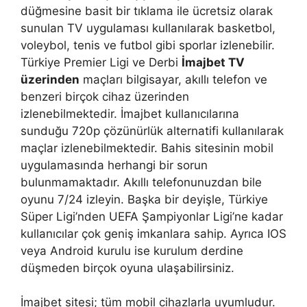
düğmesine basit bir tıklama ile ücretsiz olarak
sunulan TV uygulaması kullanılarak basketbol, ​​
voleybol, tenis ve futbol gibi sporlar izlenebilir.
Türkiye Premier Ligi ve Derbi
İmajbet TV
üzerinden
maçları bilgisayar, akıllı telefon ve
benzeri birçok cihaz üzerinden
izlenebilmektedir. İmajbet kullanıcılarına
sunduğu 720p çözünürlük alternatifi kullanılarak
maçlar izlenebilmektedir. Bahis sitesinin mobil
uygulamasında herhangi bir sorun
bulunmamaktadır. Akıllı telefonunuzdan bile
oyunu 7/24 izleyin. Başka bir deyişle, Türkiye
Süper Ligi’nden UEFA Şampiyonlar Ligi’ne kadar
kullanıcılar çok geniş imkanlara sahip. Ayrıca IOS
veya Android kurulu ise kurulum derdine
düşmeden birçok oyuna ulaşabilirsiniz.
İmajbet sitesi; tüm mobil cihazlarla uyumludur.