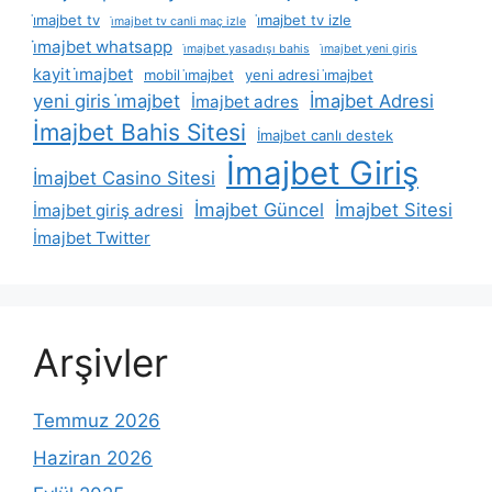
i̇majbet tv
i̇majbet tv izle
i̇majbet tv canli maç izle
i̇majbet whatsapp
i̇majbet yasadışı bahis
i̇majbet yeni giris
kayit i̇majbet
mobil i̇majbet
yeni adresi i̇majbet
yeni giris i̇majbet
İmajbet Adresi
İmajbet adres
İmajbet Bahis Sitesi
İmajbet canlı destek
İmajbet Giriş
İmajbet Casino Sitesi
İmajbet Güncel
İmajbet Sitesi
İmajbet giriş adresi
İmajbet Twitter
Arşivler
Temmuz 2026
Haziran 2026