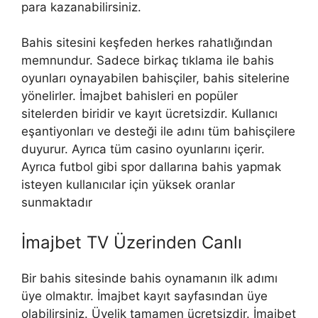
para kazanabilirsiniz.
Bahis sitesini keşfeden herkes rahatlığından
memnundur. Sadece birkaç tıklama ile bahis
oyunları oynayabilen bahisçiler, bahis sitelerine
yönelirler. İmajbet bahisleri en popüler
sitelerden biridir ve kayıt ücretsizdir. Kullanıcı
eşantiyonları ve desteği ile adını tüm bahisçilere
duyurur. Ayrıca tüm casino oyunlarını içerir.
Ayrıca futbol gibi spor dallarına bahis yapmak
isteyen kullanıcılar için yüksek oranlar
sunmaktadır
İmajbet TV Üzerinden Canlı
Bir bahis sitesinde bahis oynamanın ilk adımı
üye olmaktır. İmajbet kayıt sayfasından üye
olabilirsiniz. Üyelik tamamen ücretsizdir. İmajbet