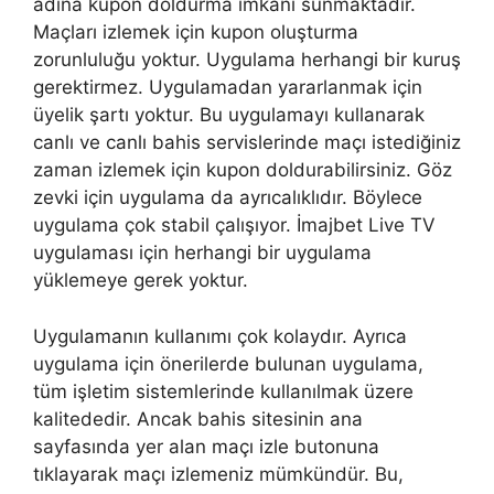
adına kupon doldurma imkanı sunmaktadır.
Maçları izlemek için kupon oluşturma
zorunluluğu yoktur. Uygulama herhangi bir kuruş
gerektirmez. Uygulamadan yararlanmak için
üyelik şartı yoktur. Bu uygulamayı kullanarak
canlı ve canlı bahis servislerinde maçı istediğiniz
zaman izlemek için kupon doldurabilirsiniz. Göz
zevki için uygulama da ayrıcalıklıdır. Böylece
uygulama çok stabil çalışıyor. İmajbet Live TV
uygulaması için herhangi bir uygulama
yüklemeye gerek yoktur.
Uygulamanın kullanımı çok kolaydır. Ayrıca
uygulama için önerilerde bulunan uygulama,
tüm işletim sistemlerinde kullanılmak üzere
kalitededir. Ancak bahis sitesinin ana
sayfasında yer alan maçı izle butonuna
tıklayarak maçı izlemeniz mümkündür. Bu,