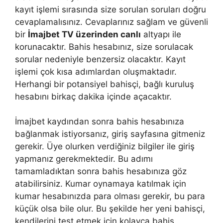
kayıt işlemi sırasında size sorulan soruları doğru
cevaplamalısınız. Cevaplarınız sağlam ve güvenli
bir
İmajbet TV üzerinden canlı
altyapı ile
korunacaktır. Bahis hesabınız, size sorulacak
sorular nedeniyle benzersiz olacaktır. Kayıt
işlemi çok kısa adımlardan oluşmaktadır.
Herhangi bir potansiyel bahisçi, bağlı kuruluş
hesabını birkaç dakika içinde açacaktır.
İmajbet kaydından sonra bahis hesabınıza
bağlanmak istiyorsanız, giriş sayfasına gitmeniz
gerekir. Üye olurken verdiğiniz bilgiler ile giriş
yapmanız gerekmektedir. Bu adımı
tamamladıktan sonra bahis hesabınıza göz
atabilirsiniz. Kumar oynamaya katılmak için
kumar hesabınızda para olması gerekir, bu para
küçük olsa bile olur. Bu şekilde her yeni bahisçi,
kendilerini test etmek için kolayca bahis