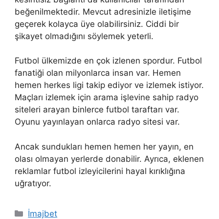
beğenilmektedir. Mevcut adresinizle iletişime
geçerek kolayca üye olabilirsiniz. Ciddi bir
şikayet olmadığını söylemek yeterli.
Futbol ülkemizde en çok izlenen spordur. Futbol
fanatiği olan milyonlarca insan var. Hemen
hemen herkes ligi takip ediyor ve izlemek istiyor.
Maçları izlemek için arama işlevine sahip radyo
siteleri arayan binlerce futbol taraftarı var.
Oyunu yayınlayan onlarca radyo sitesi var.
Ancak sundukları hemen hemen her yayın, en
olası olmayan yerlerde donabilir. Ayrıca, eklenen
reklamlar futbol izleyicilerini hayal kırıklığına
uğratıyor.
Kategoriler
İmajbet