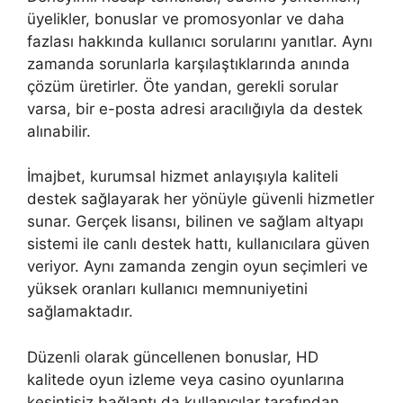
üyelikler, bonuslar ve promosyonlar ve daha
fazlası hakkında kullanıcı sorularını yanıtlar. Aynı
zamanda sorunlarla karşılaştıklarında anında
çözüm üretirler. Öte yandan, gerekli sorular
varsa, bir e-posta adresi aracılığıyla da destek
alınabilir.
İmajbet, kurumsal hizmet anlayışıyla kaliteli
destek sağlayarak her yönüyle güvenli hizmetler
sunar. Gerçek lisansı, bilinen ve sağlam altyapı
sistemi ile canlı destek hattı, kullanıcılara güven
veriyor. Aynı zamanda zengin oyun seçimleri ve
yüksek oranları kullanıcı memnuniyetini
sağlamaktadır.
Düzenli olarak güncellenen bonuslar, HD
kalitede oyun izleme veya casino oyunlarına
kesintisiz bağlantı da kullanıcılar tarafından