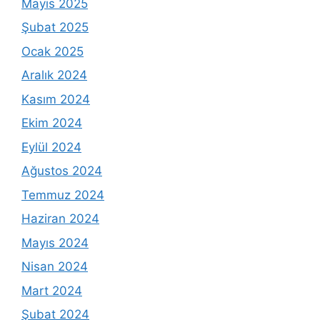
Mayıs 2025
Şubat 2025
Ocak 2025
Aralık 2024
Kasım 2024
Ekim 2024
Eylül 2024
Ağustos 2024
Temmuz 2024
Haziran 2024
Mayıs 2024
Nisan 2024
Mart 2024
Şubat 2024