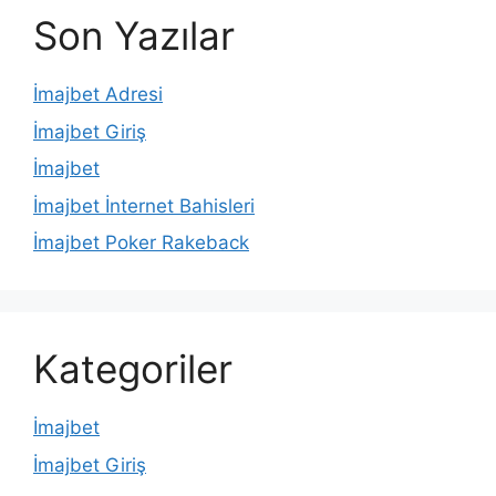
Son Yazılar
İmajbet Adresi
İmajbet Giriş
İmajbet
İmajbet İnternet Bahisleri
İmajbet Poker Rakeback
Kategoriler
İmajbet
İmajbet Giriş