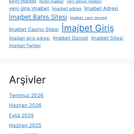
kayit i̇majbet
mobil i̇majbet
yeni adresi i̇majbet
yeni giris i̇majbet
İmajbet Adresi
İmajbet adres
İmajbet Bahis Sitesi
İmajbet canlı destek
İmajbet Giriş
İmajbet Casino Sitesi
İmajbet Güncel
İmajbet Sitesi
İmajbet giriş adresi
İmajbet Twitter
Arşivler
Temmuz 2026
Haziran 2026
Eylül 2025
Haziran 2025