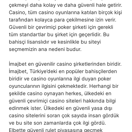
çekmeyi daha kolay ve daha güvenli hale getirir.
Casino, tüm casino oyunlarına katılan birçok kişi
tarafından kolayca para çekilmesine izin verir.
Güvenli bir çevrimiçi poker şirketi için gerekli
tüm standartlar bu şirket için geçerlidir. Bu
bahisçi lisanslıdır ve kesinlikle bu siteyi
seçmemizin ana nedeni budur.
İmajbet en güvenilir casino şirketlerinden biridir.
İmajbet, Türkiye’deki en popüler bahisçilerden
biridir ve casino oyunlarına ilgi duyan poker
oyuncularının ilgisini çekmektedir. Herhangi bir
şekilde casino oynayan herkes, ülkedeki en
güvenli çevrimiçi casino siteleri hakkında bilgi
edinmek ister. Ülkedeki en güvenli yasa dışı
casino sitelerini soran çok sayıda insan gördük
ve bu site son zamanlarda çok ilgi gördü.
Elbette güvenli rulet piyasasına geçmek