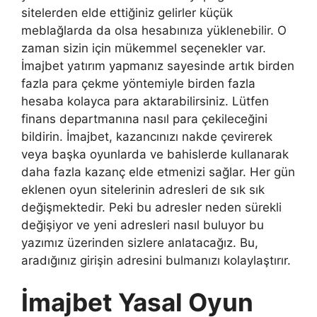
sitelerden elde ettiğiniz gelirler küçük
meblağlarda da olsa hesabınıza yüklenebilir. O
zaman sizin için mükemmel seçenekler var.
İmajbet yatırım yapmanız sayesinde artık birden
fazla para çekme yöntemiyle birden fazla
hesaba kolayca para aktarabilirsiniz. Lütfen
finans departmanına nasıl para çekileceğini
bildirin. İmajbet, kazancınızı nakde çevirerek
veya başka oyunlarda ve bahislerde kullanarak
daha fazla kazanç elde etmenizi sağlar. Her gün
eklenen oyun sitelerinin adresleri de sık sık
değişmektedir. Peki bu adresler neden sürekli
değişiyor ve yeni adresleri nasıl buluyor bu
yazımız üzerinden sizlere anlatacağız. Bu,
aradığınız girişin adresini bulmanızı kolaylaştırır.
İmajbet Yasal Oyun