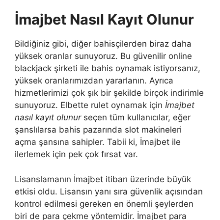
İmajbet Nasıl Kayıt Olunur
Bildiğiniz gibi, diğer bahisçilerden biraz daha
yüksek oranlar sunuyoruz. Bu güvenilir online
blackjack şirketi ile bahis oynamak istiyorsanız,
yüksek oranlarımızdan yararlanın. Ayrıca
hizmetlerimizi çok şık bir şekilde birçok indirimle
sunuyoruz. Elbette rulet oynamak için
İmajbet
nasıl kayıt olunur
seçen tüm kullanıcılar, eğer
şanslılarsa bahis pazarında slot makineleri
açma şansına sahipler. Tabii ki, İmajbet ile
ilerlemek için pek çok fırsat var.
Lisanslamanın İmajbet itibarı üzerinde büyük
etkisi oldu. Lisansın yanı sıra güvenlik açısından
kontrol edilmesi gereken en önemli şeylerden
biri de para çekme yöntemidir. İmajbet para