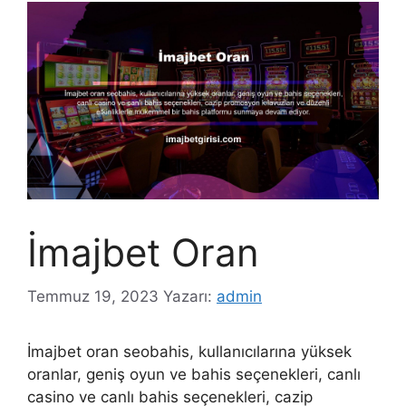
İmajbet Oran
Temmuz 19, 2023
Yazarı:
admin
İmajbet oran seobahis, kullanıcılarına yüksek
oranlar, geniş oyun ve bahis seçenekleri, canlı
casino ve canlı bahis seçenekleri, cazip