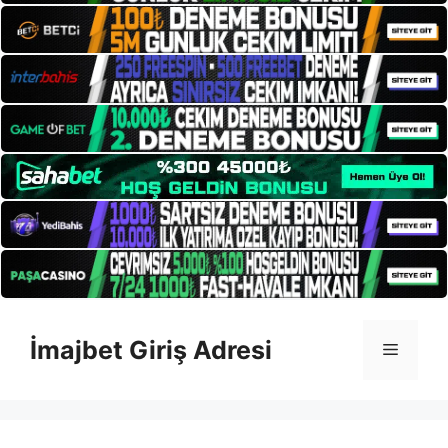
İçeriğe
atla
İmajbet Giriş Adresi
Menü