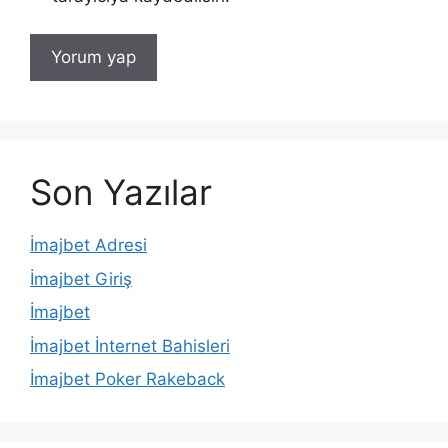
Son Yazılar
İmajbet Adresi
İmajbet Giriş
İmajbet
İmajbet İnternet Bahisleri
İmajbet Poker Rakeback