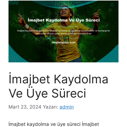
İmajbet Kaydolma
Ve Üye Süreci
Mart 23, 2024
Yazarı:
admin
İmajbet kaydolma ve üye süreci İmajbet