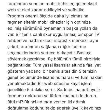
tarafından sunulan mobil bahisler, geleneksel
web siteleri kadar etkileyici ve sofistike.
Program önemli ölçüde daha iyi olmasına
rağmen sitenin mobil cihazlar için optimize
edilmiş sürümünü oynamanın başka yolları da
var. Bir tenis canlı skor uygulaması, bir spor TV
rehberi ve hatta e-spor istatistik merkezi, aynı
şirket tarafından sağlanan diğer indirme
seçeneklerinden sadece birkaçıdır. Basitçe
söylemek gerekirse, üç bölümün tümü birbiriyle
bağlantılıdır. Tüm yasal lisanslar altında faaliyet
gösteren yabancı bir bahis sitesidir. Sitemizin
genel bölümünde lisans numarası ve tüm hakları
yer almaktadır. Bir web sitesine kayıt işlemi
genellikle 5 dakika sürer. Sadece İmajbet üyelik
formunu doldurun ve lütfen İmajbet doldurun.
Bitti mi? Birinci adımda verilen iki adımlı
doğrulama kodunu takip ederek üyelik kaydınızı