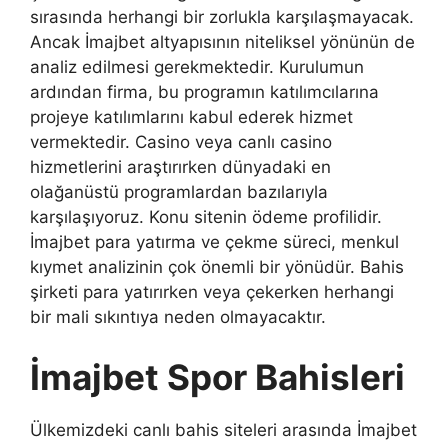
sırasında herhangi bir zorlukla karşılaşmayacak.
Ancak İmajbet altyapısının niteliksel yönünün de
analiz edilmesi gerekmektedir. Kurulumun
ardından firma, bu programın katılımcılarına
projeye katılımlarını kabul ederek hizmet
vermektedir. Casino veya canlı casino
hizmetlerini araştırırken dünyadaki en
olağanüstü programlardan bazılarıyla
karşılaşıyoruz. Konu sitenin ödeme profilidir.
İmajbet para yatırma ve çekme süreci, menkul
kıymet analizinin çok önemli bir yönüdür. Bahis
şirketi para yatırırken veya çekerken herhangi
bir mali sıkıntıya neden olmayacaktır.
İmajbet Spor Bahisleri
Ülkemizdeki canlı bahis siteleri arasında İmajbet