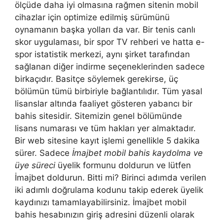
ölçüde daha iyi olmasına rağmen sitenin mobil
cihazlar için optimize edilmiş sürümünü
oynamanın başka yolları da var. Bir tenis canlı
skor uygulaması, bir spor TV rehberi ve hatta e-
spor istatistik merkezi, aynı şirket tarafından
sağlanan diğer indirme seçeneklerinden sadece
birkaçıdır. Basitçe söylemek gerekirse, üç
bölümün tümü birbiriyle bağlantılıdır. Tüm yasal
lisanslar altında faaliyet gösteren yabancı bir
bahis sitesidir. Sitemizin genel bölümünde
lisans numarası ve tüm hakları yer almaktadır.
Bir web sitesine kayıt işlemi genellikle 5 dakika
sürer. Sadece
İmajbet mobil bahis kaydolma ve
üye süreci
üyelik formunu doldurun ve lütfen
İmajbet doldurun. Bitti mi? Birinci adımda verilen
iki adımlı doğrulama kodunu takip ederek üyelik
kaydınızı tamamlayabilirsiniz. İmajbet mobil
bahis hesabınızın giriş adresini düzenli olarak