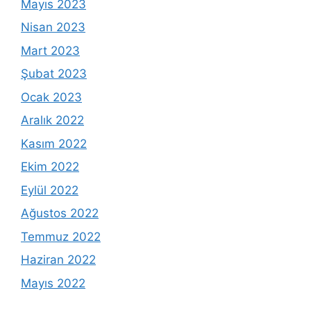
Mayıs 2023
Nisan 2023
Mart 2023
Şubat 2023
Ocak 2023
Aralık 2022
Kasım 2022
Ekim 2022
Eylül 2022
Ağustos 2022
Temmuz 2022
Haziran 2022
Mayıs 2022