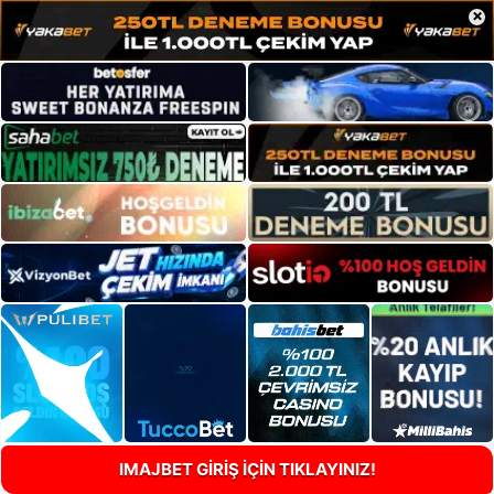
×
IMAJBET GİRİŞ İÇİN TIKLAYINIZ!