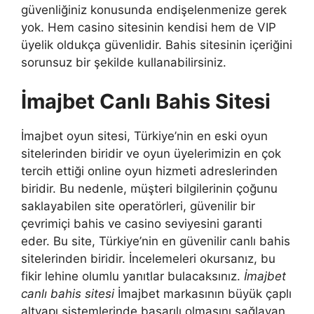
güvenliğiniz konusunda endişelenmenize gerek
yok. Hem casino sitesinin kendisi hem de VIP
üyelik oldukça güvenlidir. Bahis sitesinin içeriğini
sorunsuz bir şekilde kullanabilirsiniz.
İmajbet Canlı Bahis Sitesi
İmajbet oyun sitesi, Türkiye’nin en eski oyun
sitelerinden biridir ve oyun üyelerimizin en çok
tercih ettiği online oyun hizmeti adreslerinden
biridir. Bu nedenle, müşteri bilgilerinin çoğunu
saklayabilen site operatörleri, güvenilir bir
çevrimiçi bahis ve casino seviyesini garanti
eder. Bu site, Türkiye’nin en güvenilir canlı bahis
sitelerinden biridir. İncelemeleri okursanız, bu
fikir lehine olumlu yanıtlar bulacaksınız.
İmajbet
canlı bahis sitesi
İmajbet markasının büyük çaplı
altyapı sistemlerinde başarılı olmasını sağlayan