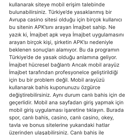
kullanarak siteye mobil erişim talebinde
bulunabilirsiniz. Türkiye’de yasaklanmış bir
Avrupa casino sitesi olduğu için birçok kullanıcı
bu sitenin APK’sını arayan İmajbet sahip. Ne
yazık ki, İmajbet apk veya İmajbet uygulamasını
arayan birçok kişi, şirketin APK’sı nedeniyle
beklenen sonuçları alamıyor. Bu da programın
Türkiye’de de yasak olduğu anlamına geliyor.
İmajbet hücresel bağlantı Ancak mobil arayüz
İmajbet tarafından profesyonelce geliştirildiği
için bu bir problem değil. Mobil arayüzü
kullanarak bahis kuponunuzu özgürce
değiştirebilirsiniz. Aynı durum canlı bahis için de
geçerlidir. Mobil ana sayfadan giriş yapmak için
mobil giriş uygulaması işaretine tıklayın. Burada
spor, canlı bahis, casino, canlı casino, okey,
tavla ve bonus sitelerine yukarıdaki hatlar
üzerinden ulaşabilirsiniz. Canlı bahis ile