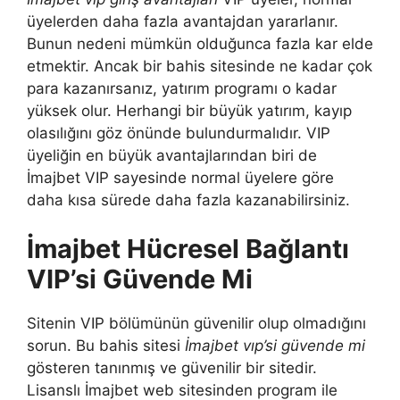
üyelerden daha fazla avantajdan yararlanır.
Bunun nedeni mümkün olduğunca fazla kar elde
etmektir. Ancak bir bahis sitesinde ne kadar çok
para kazanırsanız, yatırım programı o kadar
yüksek olur. Herhangi bir büyük yatırım, kayıp
olasılığını göz önünde bulundurmalıdır. VIP
üyeliğin en büyük avantajlarından biri de
İmajbet VIP sayesinde normal üyelere göre
daha kısa sürede daha fazla kazanabilirsiniz.
İmajbet Hücresel Bağlantı
VIP’si Güvende Mi
Sitenin VIP bölümünün güvenilir olup olmadığını
sorun. Bu bahis sitesi
İmajbet vıp’si güvende mi
gösteren tanınmış ve güvenilir bir sitedir.
Lisanslı İmajbet web sitesinden program ile