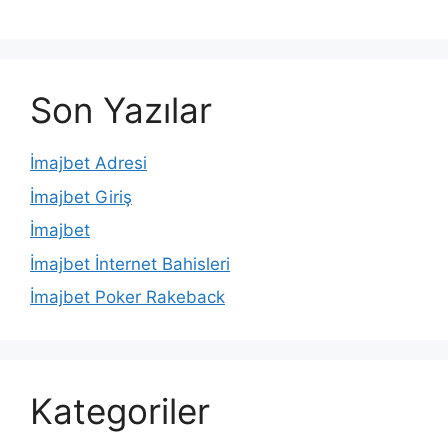
Son Yazılar
İmajbet Adresi
İmajbet Giriş
İmajbet
İmajbet İnternet Bahisleri
İmajbet Poker Rakeback
Kategoriler