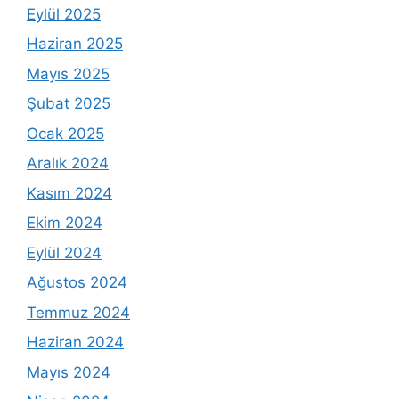
Eylül 2025
Haziran 2025
Mayıs 2025
Şubat 2025
Ocak 2025
Aralık 2024
Kasım 2024
Ekim 2024
Eylül 2024
Ağustos 2024
Temmuz 2024
Haziran 2024
Mayıs 2024