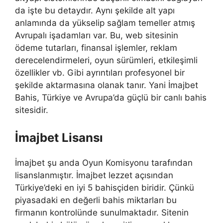
da işte bu detaydır. Aynı şekilde alt yapı
anlamında da yükselip sağlam temeller atmış
Avrupalı ​​işadamları var. Bu, web sitesinin
ödeme tutarları, finansal işlemler, reklam
derecelendirmeleri, oyun sürümleri, etkileşimli
özellikler vb. Gibi ayrıntıları profesyonel bir
şekilde aktarmasına olanak tanır. Yani İmajbet
Bahis, Türkiye ve Avrupa’da güçlü bir canlı bahis
sitesidir.
İmajbet Lisansı
İmajbet şu anda Oyun Komisyonu tarafından
lisanslanmıştır. İmajbet lezzet açısından
Türkiye’deki en iyi 5 bahisçiden biridir. Çünkü
piyasadaki en değerli bahis miktarları bu
firmanın kontrolünde sunulmaktadır. Sitenin