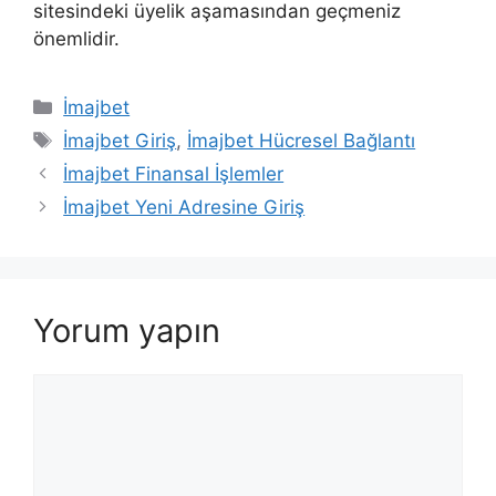
sitesindeki üyelik aşamasından geçmeniz
önemlidir.
Kategoriler
İmajbet
Etiketler
İmajbet Giriş
,
İmajbet Hücresel Bağlantı
Yazı
İmajbet Finansal İşlemler
dolaşımı
İmajbet Yeni Adresine Giriş
Yorum yapın
Yorum