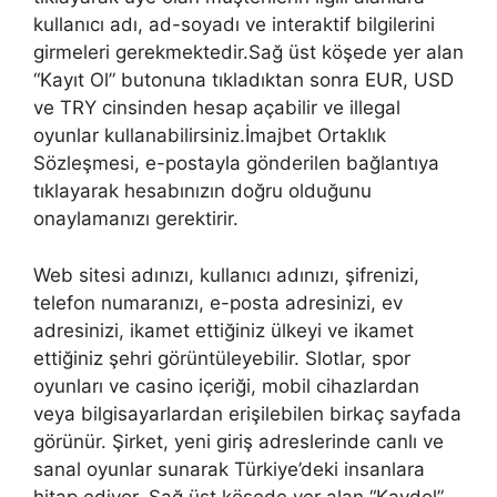
kullanıcı adı, ad-soyadı ve interaktif bilgilerini
girmeleri gerekmektedir.Sağ üst köşede yer alan
“Kayıt Ol” butonuna tıkladıktan sonra EUR, USD
ve TRY cinsinden hesap açabilir ve illegal
oyunlar kullanabilirsiniz.İmajbet Ortaklık
Sözleşmesi, e-postayla gönderilen bağlantıya
tıklayarak hesabınızın doğru olduğunu
onaylamanızı gerektirir.
Web sitesi adınızı, kullanıcı adınızı, şifrenizi,
telefon numaranızı, e-posta adresinizi, ev
adresinizi, ikamet ettiğiniz ülkeyi ve ikamet
ettiğiniz şehri görüntüleyebilir. Slotlar, spor
oyunları ve casino içeriği, mobil cihazlardan
veya bilgisayarlardan erişilebilen birkaç sayfada
görünür. Şirket, yeni giriş adreslerinde canlı ve
sanal oyunlar sunarak Türkiye’deki insanlara
hitap ediyor. Sağ üst köşede yer alan “Kaydol”