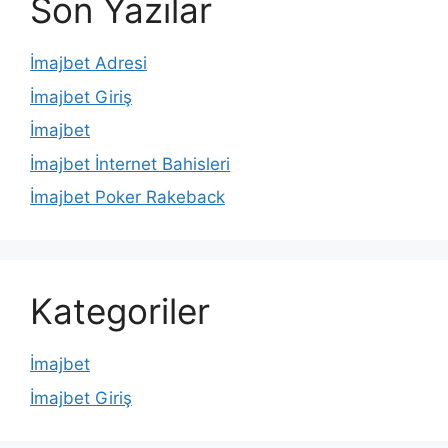
Son Yazılar
İmajbet Adresi
İmajbet Giriş
İmajbet
İmajbet İnternet Bahisleri
İmajbet Poker Rakeback
Kategoriler
İmajbet
İmajbet Giriş