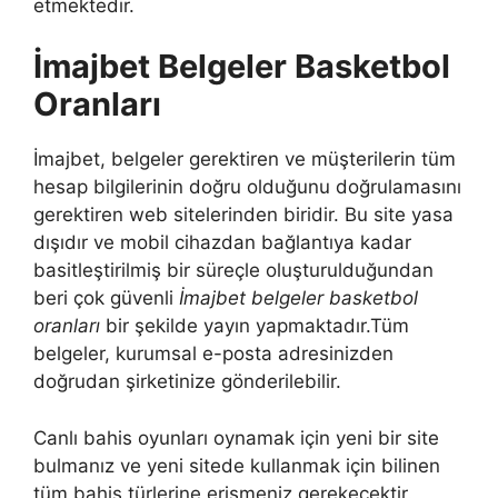
etmektedir.
İmajbet Belgeler Basketbol
Oranları
İmajbet, belgeler gerektiren ve müşterilerin tüm
hesap bilgilerinin doğru olduğunu doğrulamasını
gerektiren web sitelerinden biridir. Bu site yasa
dışıdır ve mobil cihazdan bağlantıya kadar
basitleştirilmiş bir süreçle oluşturulduğundan
beri çok güvenli
İmajbet belgeler basketbol
oranları
bir şekilde yayın yapmaktadır.Tüm
belgeler, kurumsal e-posta adresinizden
doğrudan şirketinize gönderilebilir.
Canlı bahis oyunları oynamak için yeni bir site
bulmanız ve yeni sitede kullanmak için bilinen
tüm bahis türlerine erişmeniz gerekecektir.