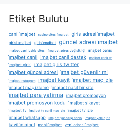
Etiket Bulutu
giris adresi i̇majbet
canli i̇majbet
casino sitesi i̇majbet
güncel adresi i̇majbet
girisi i̇majbet
giris i̇majbet
i̇majbet bahis
imajbet canlı bahis sitesi
i̇majbet adres değişikliği
i̇majbet canli
i̇majbet canli destek
i̇majbet canlı tv
i̇majbet giris twitter
i̇majbet girisi
i̇majbet güvenlir mi
i̇majbet güncel adresi
i̇majbet kayit
i̇majbet maç izle
i̇majbet instagram
i̇majbet maç izleme
i̇majbet nasil bir site
i̇majbet para yatirma
i̇majbet promosyon
i̇majbet promosyon kodu
i̇majbet sikayet
i̇majbet tv
i̇majbet tv izle
i̇majbet tv canli maç izle
i̇majbet whatsapp
i̇majbet yasadışı bahis
i̇majbet yeni giris
kayit i̇majbet
mobil i̇majbet
yeni adresi i̇majbet