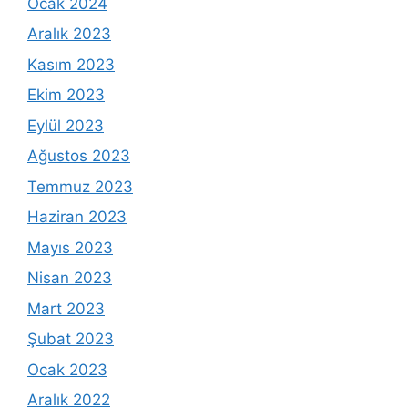
Ocak 2024
Aralık 2023
Kasım 2023
Ekim 2023
Eylül 2023
Ağustos 2023
Temmuz 2023
Haziran 2023
Mayıs 2023
Nisan 2023
Mart 2023
Şubat 2023
Ocak 2023
Aralık 2022