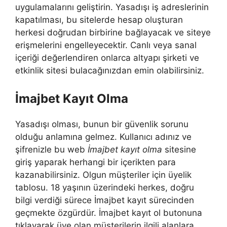
uygulamalarını geliştirin. Yasadışı iş adreslerinin
kapatılması, bu sitelerde hesap oluşturan
herkesi doğrudan birbirine bağlayacak ve siteye
erişmelerini engelleyecektir. Canlı veya sanal
içeriği değerlendiren onlarca altyapı şirketi ve
etkinlik sitesi bulacağınızdan emin olabilirsiniz.
İmajbet Kayıt Olma
Yasadışı olması, bunun bir güvenlik sorunu
olduğu anlamına gelmez. Kullanıcı adınız ve
şifrenizle bu web
İmajbet kayıt olma
sitesine
giriş yaparak herhangi bir içerikten para
kazanabilirsiniz. Olgun müşteriler için üyelik
tablosu. 18 yaşının üzerindeki herkes, doğru
bilgi verdiği sürece İmajbet kayıt sürecinden
geçmekte özgürdür. İmajbet kayıt ol butonuna
tıklayarak üye olan müşterilerin ilgili alanlara