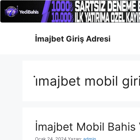
İçeriğe
atla
İmajbet Giriş Adresi
i̇majbet mobil gir
İmajbet Mobil Bahis
Ocak 24, 2024
Yazarı:
admin