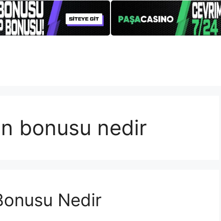
din bonusu nedir
Bonusu Nedir