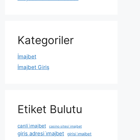
Kategoriler
İmajbet
İmajbet Giriş
Etiket Bulutu
canli i̇majbet
casino sitesi i̇majbet
giris adresi i̇majbet
girisi i̇majbet