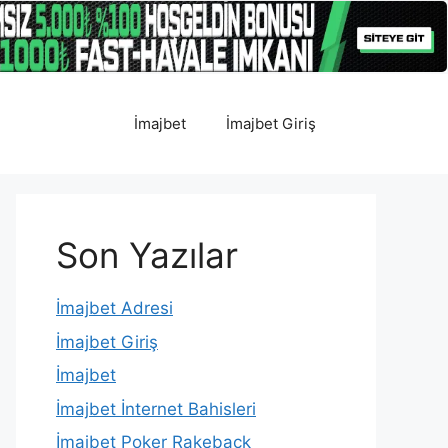
İmajbet
İmajbet Giriş
Son Yazılar
İmajbet Adresi
İmajbet Giriş
İmajbet
İmajbet İnternet Bahisleri
İmajbet Poker Rakeback