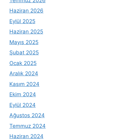
Temmuz 2026
Haziran 2026
Eylül 2025
Haziran 2025
Mayıs 2025
Şubat 2025
Ocak 2025
Aralık 2024
Kasım 2024
Ekim 2024
Eylül 2024
Ağustos 2024
Temmuz 2024
Haziran 2024