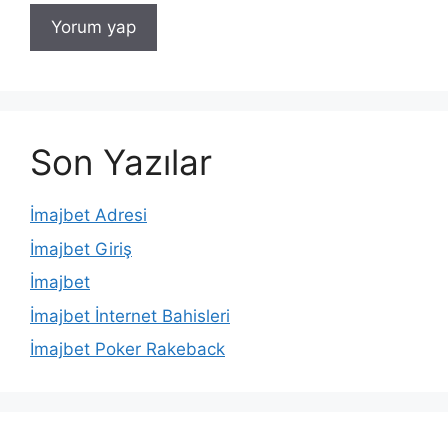
Son Yazılar
İmajbet Adresi
İmajbet Giriş
İmajbet
İmajbet İnternet Bahisleri
İmajbet Poker Rakeback