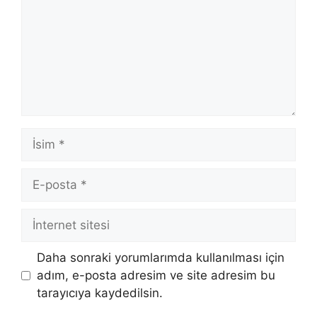
İsim
E-
posta
İnternet
sitesi
Daha sonraki yorumlarımda kullanılması için
adım, e-posta adresim ve site adresim bu
tarayıcıya kaydedilsin.