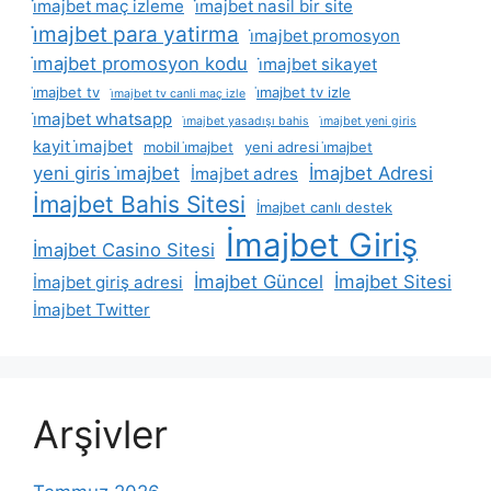
i̇majbet maç izleme
i̇majbet nasil bir site
i̇majbet para yatirma
i̇majbet promosyon
i̇majbet promosyon kodu
i̇majbet sikayet
i̇majbet tv
i̇majbet tv izle
i̇majbet tv canli maç izle
i̇majbet whatsapp
i̇majbet yasadışı bahis
i̇majbet yeni giris
kayit i̇majbet
mobil i̇majbet
yeni adresi i̇majbet
yeni giris i̇majbet
İmajbet Adresi
İmajbet adres
İmajbet Bahis Sitesi
İmajbet canlı destek
İmajbet Giriş
İmajbet Casino Sitesi
İmajbet Güncel
İmajbet Sitesi
İmajbet giriş adresi
İmajbet Twitter
Arşivler