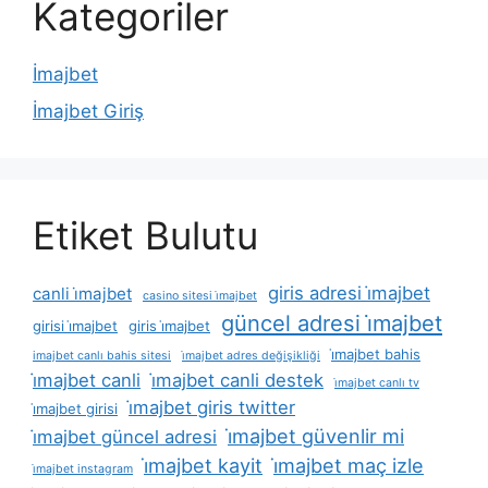
Kategoriler
İmajbet
İmajbet Giriş
Etiket Bulutu
giris adresi i̇majbet
canli i̇majbet
casino sitesi i̇majbet
güncel adresi i̇majbet
girisi i̇majbet
giris i̇majbet
i̇majbet bahis
imajbet canlı bahis sitesi
i̇majbet adres değişikliği
i̇majbet canli
i̇majbet canli destek
i̇majbet canlı tv
i̇majbet giris twitter
i̇majbet girisi
i̇majbet güvenlir mi
i̇majbet güncel adresi
i̇majbet kayit
i̇majbet maç izle
i̇majbet instagram