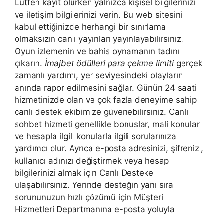
Lütfen kayıt olurken yalnızca kişisel bilgilerinizi
ve iletişim bilgilerinizi verin. Bu web sitesini
kabul ettiğinizde herhangi bir sınırlama
olmaksızın canlı yayınları yayınlayabilirsiniz.
Oyun izlemenin ve bahis oynamanın tadını
çıkarın.
İmajbet ödülleri para çekme limiti
gerçek
zamanlı yardımı, yer seviyesindeki olayların
anında rapor edilmesini sağlar. Günün 24 saati
hizmetinizde olan ve çok fazla deneyime sahip
canlı destek ekibimize güvenebilirsiniz. Canlı
sohbet hizmeti genellikle bonuslar, mali konular
ve hesapla ilgili konularla ilgili sorularınıza
yardımcı olur. Ayrıca e-posta adresinizi, şifrenizi,
kullanıcı adınızı değiştirmek veya hesap
bilgilerinizi almak için Canlı Desteke
ulaşabilirsiniz. Yerinde desteğin yanı sıra
sorununuzun hızlı çözümü için Müşteri
Hizmetleri Departmanına e-posta yoluyla