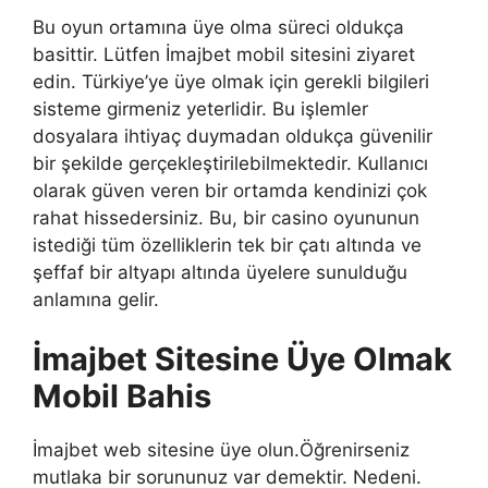
Bu oyun ortamına üye olma süreci oldukça
basittir. Lütfen İmajbet mobil sitesini ziyaret
edin. Türkiye’ye üye olmak için gerekli bilgileri
sisteme girmeniz yeterlidir. Bu işlemler
dosyalara ihtiyaç duymadan oldukça güvenilir
bir şekilde gerçekleştirilebilmektedir. Kullanıcı
olarak güven veren bir ortamda kendinizi çok
rahat hissedersiniz. Bu, bir casino oyununun
istediği tüm özelliklerin tek bir çatı altında ve
şeffaf bir altyapı altında üyelere sunulduğu
anlamına gelir.
İmajbet Sitesine Üye Olmak
Mobil Bahis
İmajbet web sitesine üye olun.Öğrenirseniz
mutlaka bir sorununuz var demektir. Nedeni.