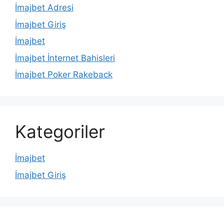
İmajbet Adresi
İmajbet Giriş
İmajbet
İmajbet İnternet Bahisleri
İmajbet Poker Rakeback
Kategoriler
İmajbet
İmajbet Giriş