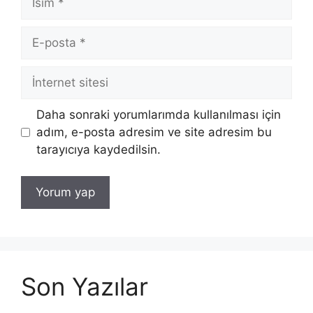
E-
posta
İnternet
sitesi
Daha sonraki yorumlarımda kullanılması için
adım, e-posta adresim ve site adresim bu
tarayıcıya kaydedilsin.
Son Yazılar