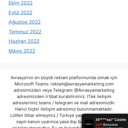
Ekim 2022
Eylül 2022
Ağustos 2022
Temmuz 2022
Haziran 2022
Mayıs 2022
Avrasya'nın en büyük reklam platformunda olmak için
Microsoft Teams:
reklam@avrasyamarketing.com
adresimizden veya Telegram: @Avrasyamarketing
adresimizden irtibat kurabilirsiniz. (Tek iletişim
adreslerimiz teams / telegram ve mail adresimizdir.
Harici hiçbir iletişim adresimiz bulunmamaktadır.
Lütfen itibar etmeyiniz.) Türkiye yasalarına göre 7258
sayılı kanun uyarınca yasa dışı bahis oynamanın
cezaları mevcuttur. Şu an bulunduğunuz site hiç bir