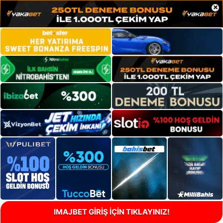
×
IMAJBET GİRİŞ İÇİN TIKLAYINIZ!