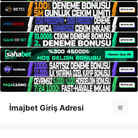
İçeriğe
atla
İmajbet Giriş Adresi
Menü