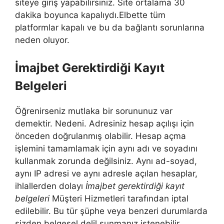
siteye giriş yapabilirsiniz. Site ortalama 30
dakika boyunca kapalıydı.Elbette tüm
platformlar kapalı ve bu da bağlantı sorunlarına
neden oluyor.
İmajbet Gerektirdiği Kayıt
Belgeleri
Öğrenirseniz mutlaka bir sorununuz var
demektir. Nedeni. Adresiniz hesap açılışı için
önceden doğrulanmış olabilir. Hesap açma
işlemini tamamlamak için aynı adı ve soyadını
kullanmak zorunda değilsiniz. Aynı ad-soyad,
aynı IP adresi ve aynı adresle açılan hesaplar,
ihlallerden dolayı
İmajbet gerektirdiği kayıt
belgeleri
Müşteri Hizmetleri tarafından iptal
edilebilir. Bu tür şüphe veya benzeri durumlarda
sizden belgesel delil sunmanız istenebilir.