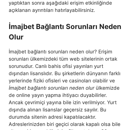
yaptıktan sonra aşağıdaki erişim etkinliğinde
açıklanan ayrıntıları hatırlayabilirsiniz.
İmajbet Bağlantı Sorunları Neden
Olur
İmajbet bağlantı sorunları neden olur? Erişim
sorunları ülkemizdeki tüm web sitelerinin ortak
sorunudur. Canlı bahis ofisi yayınları yurt
dışından lisanslıdır. Bu şirketlerin dünyanın farklı
yerlerinde fiziki ofisleri ve casinoları olabilir ve
İmajbet bağlantı sorunları neden olur
ülkemizde
de online yayın yapma ihtiyacı duyabilirler.
Ancak çevrimiçi yayına bile izin verilmiyor. Yurt
dışında alınan lisanslar geçersiz sayılır. Bu
durumda sitenin adresi kapatılacaktır.
Adreslerinizden biri geçici olarak kapalı olsa bile