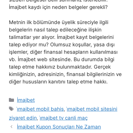
İmajbet kaydı için neden belgeler gerekli?
Metnin ilk bölümünde üyelik süreciyle ilgili
belgelerin nasıl talep edileceğine ilişkin
talimatlar yer alıyor. İmajbet kayıt belgelerini
talep ediyor mu? Olumsuz koşullar, yasa dışı
işlemler, diğer finansal hesapların kullanılması
vb. İmajbet web sitesinde. Bu durumda bilgi
talep etme hakkınız bulunmaktadır. Gerçek
kimliğinizin, adresinizin, finansal bilgilerinizin ve
diğer hususların kanıtını talep etme hakkı.
Kategoriler
İmajbet
Etiketler
i̇majbet mobil bahis
,
i̇majbet mobil sitesini
ziyaret edin
,
i̇majbet tv canli maç
Yazı
İmajbet Kupon Sonuçları Ne Zaman
dolaşımı