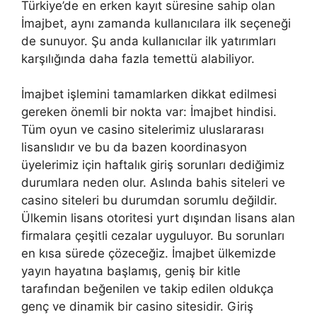
Türkiye’de en erken kayıt süresine sahip olan
İmajbet, aynı zamanda kullanıcılara ilk seçeneği
de sunuyor. Şu anda kullanıcılar ilk yatırımları
karşılığında daha fazla temettü alabiliyor.
İmajbet işlemini tamamlarken dikkat edilmesi
gereken önemli bir nokta var: İmajbet hindisi.
Tüm oyun ve casino sitelerimiz uluslararası
lisanslıdır ve bu da bazen koordinasyon
üyelerimiz için haftalık giriş sorunları dediğimiz
durumlara neden olur. Aslında bahis siteleri ve
casino siteleri bu durumdan sorumlu değildir.
Ülkemin lisans otoritesi yurt dışından lisans alan
firmalara çeşitli cezalar uyguluyor. Bu sorunları
en kısa sürede çözeceğiz. İmajbet ülkemizde
yayın hayatına başlamış, geniş bir kitle
tarafından beğenilen ve takip edilen oldukça
genç ve dinamik bir casino sitesidir. Giriş