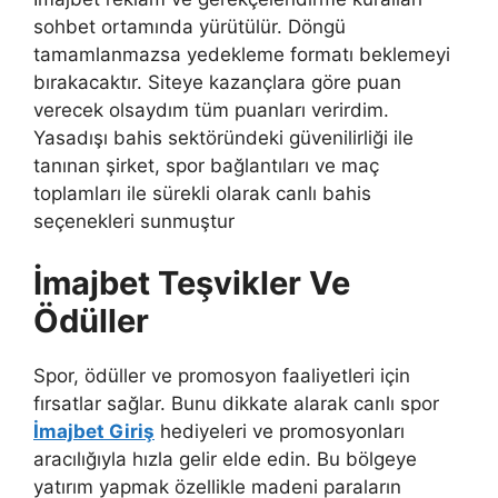
sohbet ortamında yürütülür. Döngü
tamamlanmazsa yedekleme formatı beklemeyi
bırakacaktır. Siteye kazançlara göre puan
verecek olsaydım tüm puanları verirdim.
Yasadışı bahis sektöründeki güvenilirliği ile
tanınan şirket, spor bağlantıları ve maç
toplamları ile sürekli olarak canlı bahis
seçenekleri sunmuştur
İmajbet Teşvikler Ve
Ödüller
Spor, ödüller ve promosyon faaliyetleri için
fırsatlar sağlar. Bunu dikkate alarak canlı spor
İmajbet Giriş
hediyeleri ve promosyonları
aracılığıyla hızla gelir elde edin. Bu bölgeye
yatırım yapmak özellikle madeni paraların