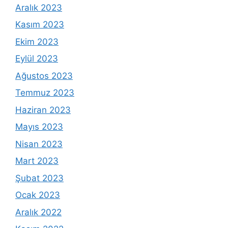
Aralık 2023
Kasım 2023
Ekim 2023
Eylül 2023
Ağustos 2023
Temmuz 2023
Haziran 2023
Mayıs 2023
Nisan 2023
Mart 2023
Şubat 2023
Ocak 2023
Aralık 2022