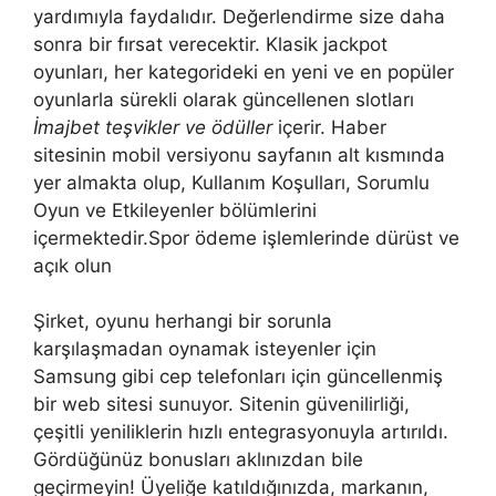
yardımıyla faydalıdır. Değerlendirme size daha
sonra bir fırsat verecektir. Klasik jackpot
oyunları, her kategorideki en yeni ve en popüler
oyunlarla sürekli olarak güncellenen slotları
İmajbet teşvikler ve ödüller
içerir. Haber
sitesinin mobil versiyonu sayfanın alt kısmında
yer almakta olup, Kullanım Koşulları, Sorumlu
Oyun ve Etkileyenler bölümlerini
içermektedir.Spor ödeme işlemlerinde dürüst ve
açık olun
Şirket, oyunu herhangi bir sorunla
karşılaşmadan oynamak isteyenler için
Samsung gibi cep telefonları için güncellenmiş
bir web sitesi sunuyor. Sitenin güvenilirliği,
çeşitli yeniliklerin hızlı entegrasyonuyla artırıldı.
Gördüğünüz bonusları aklınızdan bile
geçirmeyin! Üyeliğe katıldığınızda, markanın,