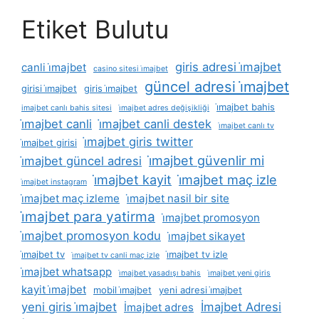
Etiket Bulutu
giris adresi i̇majbet
canli i̇majbet
casino sitesi i̇majbet
güncel adresi i̇majbet
girisi i̇majbet
giris i̇majbet
i̇majbet bahis
imajbet canlı bahis sitesi
i̇majbet adres değişikliği
i̇majbet canli
i̇majbet canli destek
i̇majbet canlı tv
i̇majbet giris twitter
i̇majbet girisi
i̇majbet güvenlir mi
i̇majbet güncel adresi
i̇majbet kayit
i̇majbet maç izle
i̇majbet instagram
i̇majbet maç izleme
i̇majbet nasil bir site
i̇majbet para yatirma
i̇majbet promosyon
i̇majbet promosyon kodu
i̇majbet sikayet
i̇majbet tv
i̇majbet tv izle
i̇majbet tv canli maç izle
i̇majbet whatsapp
i̇majbet yasadışı bahis
i̇majbet yeni giris
kayit i̇majbet
mobil i̇majbet
yeni adresi i̇majbet
yeni giris i̇majbet
İmajbet Adresi
İmajbet adres