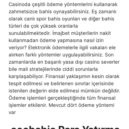
Casinoda çeşitli ödeme yöntemlerini kullanarak
zahmetsizce bahis oynayabilirsiniz. Eş zamanlı
olarak canlı spor bahis oyunları ve diğer bahis
türleri de çok yüksek oranlarla
sunulabilmektedir. İmajbet müşterilerin nakit
kullanmadan ödeme yapmasına nasıl izin
veriyor? Elektronik ödemelerle ilgili vakaları ele
alırken farklı yöntemler uygulayabilirsiniz. Son
zamanlarda en başarılı yasa dışı casino severler
bile mali stratejilerinde ciddi sorunlarla
karşılaşabiliyor. Finansal yaklaşımın kesin olarak
tespit edilmesi ve belirlenen sınırlar içerisinde
istenilen değerin elde edilmesi mümkün değildir.
Ödeme işlemleri gerçekleştiğinde tüm finansal
işlemler etkilenir. Mevcut dört ödeme yöntemi
var